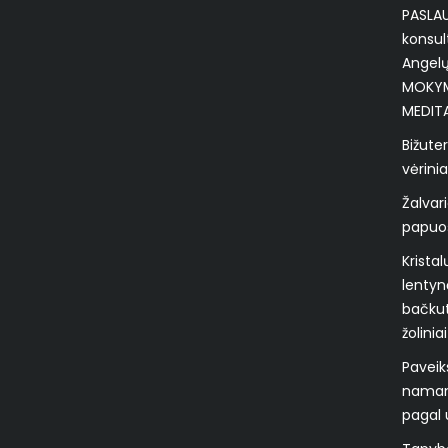
PASLA
konsul
Angelų
MOKYMA
MEDITA
Bižuter
vėrinia
Žalvari
papuoša
Krista
lentyn
bačkut
žoliniai
Paveik
namam
pagal