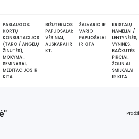
PASLAUGOS:
BIŽUTERIJOS
ŽALVARIO IR
KRISTALŲ
KORTŲ
PAPUOŠALAI:
VARIO
NAMELIAI /
KONSULTACIJOS
VĖRINIAI,
PAPUOŠALAI
LENTYNĖLĖS,
(TARO / ANGELŲ
AUSKARAI IR
IR KITA
VYNINĖS,
ŽINUTĖS),
KT.
BAČKUTĖS
MOKYMAI,
PIRČIAI,
SEMINARAI,
ŽOLINIAI
MEDITACIJOS IR
SMILKALAI
KITA
IR KITA
ė"
Pradž