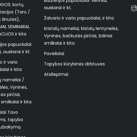
Bižuterijos papuošalai: vėriniai,
UGOS: kortų
auskarai ir kt.
tacijos (Taro /
Žalvario ir vario papuošalai, ir kita
 žinutės),
I, SEMINARAI,
Kristalų nameliai, kistalų lentynėlės,
CIJOS ir kita
Vyninės, bačkutės pirčiai, žoliniai
smilkalai ir kita
ijos papuošalai:
i, auskarai ir kt.
Paveikslai
o ir vario
Tapybos kūrybinės dirbtuvės
lai ir kita
Atsiliepimai
lų nameliai /
ėlės, Vyninės,
ės pirčiai,
 smilkalai ir kita
slai Tavo
s, tapyba
 užsakymą