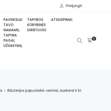
Prisijungti
PAVEIKSLAI
TAPYBOS
ATSILIEPIMAI
TAVO
KŪRYBINĖS
NAMAMS,
DIRBTUVĖS
TAPYBA
0
PAGAL
UŽSAKYMĄ
ia
Bižuterijos papuošalai: vėriniai, auskarai ir kt.