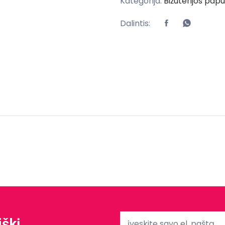
Kategorija:
Bižuterijos papuo
Dalintis:
iškį