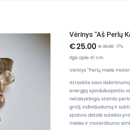
Vėrinys "Aš Perlų K
€
25.00
€
30.00
17%
Ilgis apie 41 cm
Vėrinys "Perlų meilė moteri
Atraskite savo išskirtinumą 
energiją spinduliuojančiu v
netaisyklinga, stambi perlo
grožį, individualumą ir subt
spalvos detalė suteikia pr
meilės ir moteriškumo simb