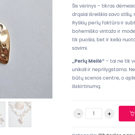
Šis vėrinys – tikras dėmesio
drąsiai išreiškia savo stili
Ryškių perlų faktūra ir subti
bohemiško vintažo ir mode
tik puošia, bet ir kelia nuo
savimi.
„Perlų Meilė“
– tai ne tik v
unikali ir neprilygstama. Ne
būtų scenos centre, o aplin
išskirtinumą.