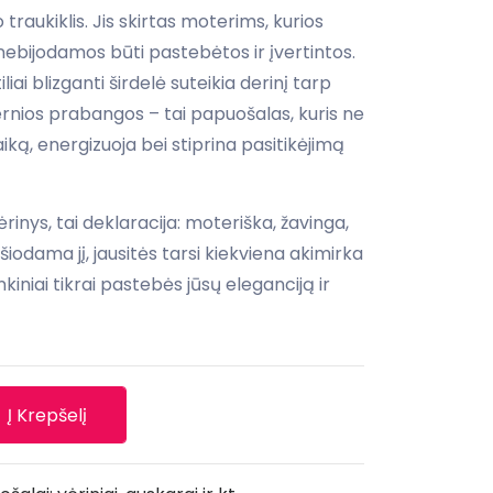
 traukiklis. Jis skirtas moterims, kurios
ų, nebijodamos būti pastebėtos ir įvertintos.
liai blizganti širdelė suteikia derinį tarp
rnios prabangos – tai papuošalas, kuris ne
taiką, energizuoja bei stiprina pasitikėjimą
ėrinys, tai deklaracija: moteriška, žavinga,
šiodama jį, jausitės tarsi kiekviena akimirka
kiniai tikrai pastebės jūsų eleganciją ir
Į Krepšelį