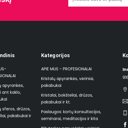
ndinis
Kategorijos
Ko
US-
APIE MUS - PROFESIONALAI
In
SIONALAI
91
Kristalų apyrankės, vėriniai,
lų apyrankės,
pakabukai
i ant kaklo,
Kristalai, bokšteliai, drūzos,
ukai
pakabukai ir kt.
ų sferos, drūzos,
Paslaugos: kortų konsultacijos,
iai, pakabukai ir
seminarai, meditacijos ir kita