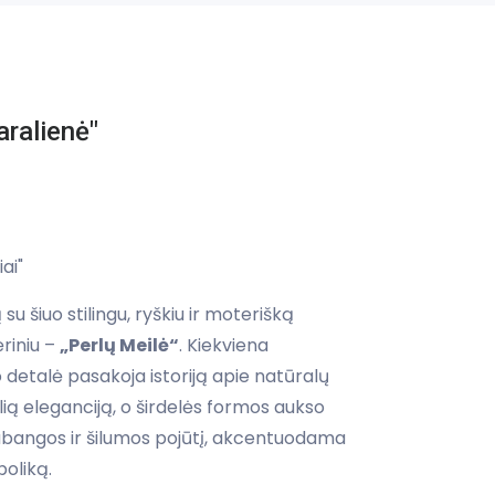
aralienė"
ai"
su šiuo stilingu, ryškiu ir moterišką
ėriniu –
„Perlų Meilė“
. Kiekviena
 detalė pasakoja istoriją apie natūralų
ilią eleganciją, o širdelės formos aukso
abangos ir šilumos pojūtį, akcentuodama
oliką.