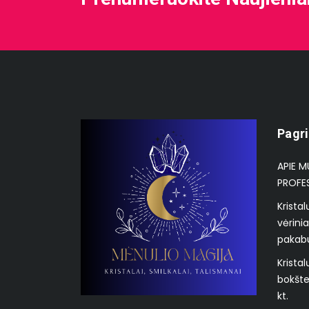
Pagri
APIE M
PROFE
Krista
vėrinia
pakab
Kristal
bokštel
kt.