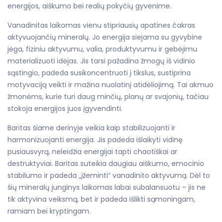
energijos, aiškumo bei realių pokyčių gyvenime.
Vanadinitas laikomas vienu stipriausių apatines čakras
aktyvuojančių mineralų. Jo energija siejama su gyvybine
jėga, fiziniu aktyvumu, valia, produktyvumu ir gebėjimu
materializuoti idėjas. Jis tarsi pažadina žmogų iš vidinio
sąstingio, padeda susikoncentruoti į tikslus, sustiprina
motyvaciją veikti ir mažina nuolatinį atidėliojimą. Tai akmuo
žmonėms, kurie turi daug minčių, planų ar svajonių, tačiau
stokoja energijos juos įgyvendinti.
Baritas šiame derinyje veikia kaip stabilizuojanti ir
harmonizuojanti energija. Jis padeda išlaikyti vidinę
pusiausvyrą, neleidžia energijai tapti chaotiškai ar
destruktyviai. Baritas suteikia daugiau aiškumo, emocinio
stabilumo ir padeda „įžeminti“ vanadinito aktyvumą. Dėl to
šių mineralų junginys laikomas labai subalansuotu – jis ne
tik aktyvina veiksmą, bet ir padeda išlikti sąmoningam,
ramiam bei kryptingam.