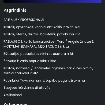
Pagrindinis
APIE MUS- PROFESIONALAI
Kristalų apyrankės, vėriniai ant kaklo, pakabukai
Kristalų sferos, drūzos, bokšteliai, pakabukai ir kt.
PASLAUGOS: kortų konsultacijos (Taro / Angelų žinutės),
MOKYMAI, SEMINARAI, MEDITACIJOS ir kita
Bižuterijos papuošalai: vėriniai, auskarai ir kt.
Žalvario ir vario papuošalai ir kita
Kristalų nameliai / lentynėlės, Vyninės, bačkutės pirčiai,
žoliniai smilkalai ir kita
Paveikslai Tavo namams, tapyba pagal užsakymą
Tapybos kūrybinės dirbtuvės
Atsiliepimai
Kategorijos