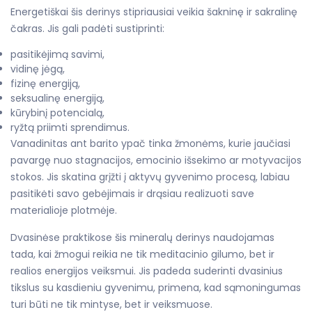
Energetiškai šis derinys stipriausiai veikia šakninę ir sakralinę
čakras. Jis gali padėti sustiprinti:
pasitikėjimą savimi,
vidinę jėgą,
fizinę energiją,
seksualinę energiją,
kūrybinį potencialą,
ryžtą priimti sprendimus.
Vanadinitas ant barito ypač tinka žmonėms, kurie jaučiasi
pavargę nuo stagnacijos, emocinio išsekimo ar motyvacijos
stokos. Jis skatina grįžti į aktyvų gyvenimo procesą, labiau
pasitikėti savo gebėjimais ir drąsiau realizuoti save
materialioje plotmėje.
Dvasinėse praktikose šis mineralų derinys naudojamas
tada, kai žmogui reikia ne tik meditacinio gilumo, bet ir
realios energijos veiksmui. Jis padeda suderinti dvasinius
tikslus su kasdieniu gyvenimu, primena, kad sąmoningumas
turi būti ne tik mintyse, bet ir veiksmuose.