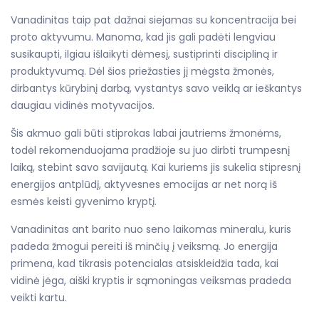
Vanadinitas taip pat dažnai siejamas su koncentracija bei
proto aktyvumu. Manoma, kad jis gali padėti lengviau
susikaupti, ilgiau išlaikyti dėmesį, sustiprinti discipliną ir
produktyvumą. Dėl šios priežasties jį mėgsta žmonės,
dirbantys kūrybinį darbą, vystantys savo veiklą ar ieškantys
daugiau vidinės motyvacijos.
Šis akmuo gali būti stiprokas labai jautriems žmonėms,
todėl rekomenduojama pradžioje su juo dirbti trumpesnį
laiką, stebint savo savijautą. Kai kuriems jis sukelia stipresnį
energijos antplūdį, aktyvesnes emocijas ar net norą iš
esmės keisti gyvenimo kryptį.
Vanadinitas ant barito nuo seno laikomas mineralu, kuris
padeda žmogui pereiti iš minčių į veiksmą. Jo energija
primena, kad tikrasis potencialas atsiskleidžia tada, kai
vidinė jėga, aiški kryptis ir sąmoningas veiksmas pradeda
veikti kartu.