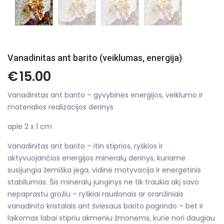
Vanadinitas ant barito (veiklumas, energija)
€
15.00
Vanadinitas ant barito – gyvybinės energijos, veiklumo ir
materialios realizacijos derinys
apie 2 x 1 cm
Vanadinitas ant barito – itin stiprios, ryškios ir
aktyvuojančios energijos mineralų derinys, kuriame
susijungia žemiška jėga, vidinė motyvacija ir energetinis
stabilumas. Šis mineralų junginys ne tik traukia akį savo
nepaprastu grožiu – ryškiai raudonais ar oranžiniais
vanadinito kristalais ant šviesaus barito pagrindo – bet ir
laikomas labai stipriu akmeniu žmonėms, kurie nori daugiau