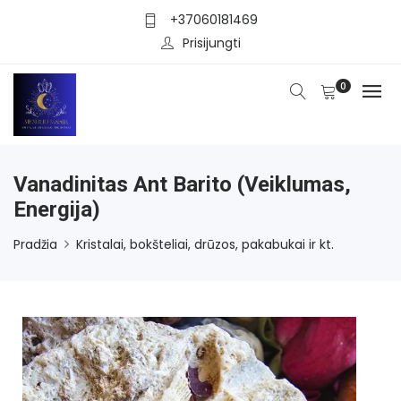
+37060181469
Prisijungti
0
Vanadinitas Ant Barito (veiklumas,
Energija)
Pradžia
Kristalai, bokšteliai, drūzos, pakabukai ir kt.