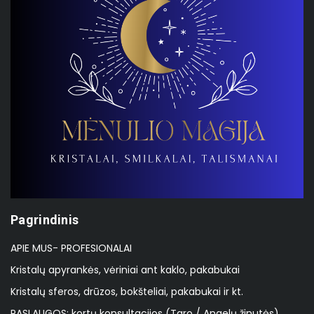
Pagrindinis
APIE MUS- PROFESIONALAI
Kristalų apyrankės, vėriniai ant kaklo, pakabukai
Kristalų sferos, drūzos, bokšteliai, pakabukai ir kt.
PASLAUGOS: kortų konsultacijos (Taro / Angelų žinutės),