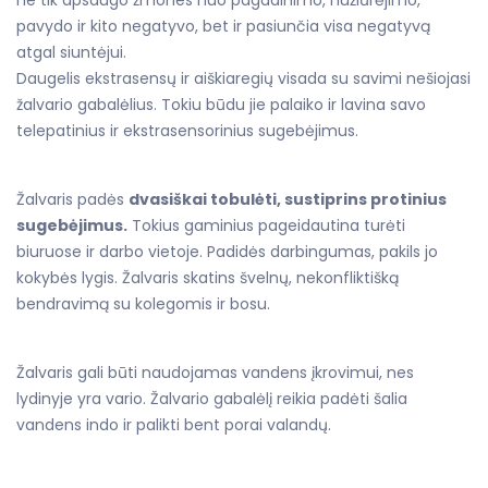
ne tik apsaugo žmones nuo pagadinimo, nužiūrėjimo,
pavydo ir kito negatyvo, bet ir pasiunčia visa negatyvą
atgal siuntėjui.
Daugelis ekstrasensų ir aiškiaregių visada su savimi nešiojasi
žalvario gabalėlius. Tokiu būdu jie palaiko ir lavina savo
telepatinius ir ekstrasensorinius sugebėjimus.
Žalvaris padės
dvasiškai tobulėti, sustiprins protinius
sugebėjimus.
Tokius gaminius pageidautina turėti
biuruose ir darbo vietoje. Padidės darbingumas, pakils jo
kokybės lygis. Žalvaris skatins švelnų, nekonfliktišką
bendravimą su kolegomis ir bosu.
Žalvaris gali būti naudojamas vandens įkrovimui, nes
lydinyje yra vario. Žalvario gabalėlį reikia padėti šalia
vandens indo ir palikti bent porai valandų.