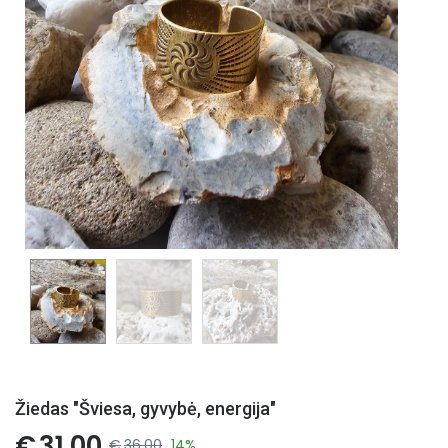
Žiedas "Šviesa, gyvybė, energija"
€
31.00
€
36.00
14%