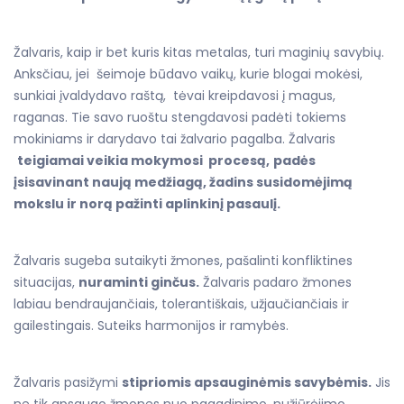
Žalvaris, kaip ir bet kuris kitas metalas, turi maginių savybių.
Anksčiau, jei šeimoje būdavo vaikų, kurie blogai mokėsi,
sunkiai įvaldydavo raštą, tėvai kreipdavosi į magus,
raganas. Tie savo ruoštu stengdavosi padėti tokiems
mokiniams ir darydavo tai žalvario pagalba. Žalvaris
teigiamai veikia mokymosi procesą,
padės
įsisavinant naują medžiagą, žadins susidomėjimą
mokslu ir norą pažinti aplinkinį pasaulį.
Žalvaris sugeba sutaikyti žmones, pašalinti konfliktines
situacijas,
nuraminti ginčus.
Žalvaris padaro žmones
labiau bendraujančiais, tolerantiškais, užjaučiančiais ir
gailestingais. Suteiks harmonijos ir ramybės.
Žalvaris pasižymi
stipriomis apsauginėmis savybėmis.
Jis