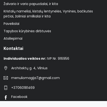
Žalvario ir vario papuošalai, ir kita
Kristalų nameliai, kistalų lentynėlės, Vyninės, bačkutės
pirčiai, žoliniai smilkalai ir kita
Paveikslai
Tapybos kūrybinės dirbtuvės
Atsiliepimai
Kontaktai
Individualios veiklos nr:
IVP Nr. 916956
Architektų g. 4, Vilnius
menuliomagija7@gmail.com
+37060181469
Facebook
Instagram