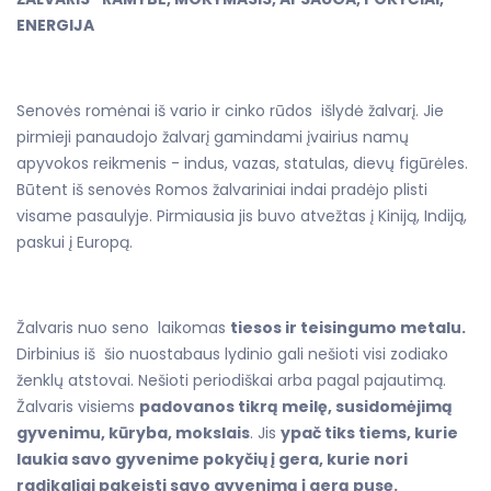
ENERGIJA
Senovės romėnai iš vario ir cinko rūdos išlydė žalvarį. Jie
pirmieji panaudojo žalvarį gamindami įvairius namų
apyvokos reikmenis - indus, vazas, statulas, dievų figūrėles.
Būtent iš senovės Romos žalvariniai indai pradėjo plisti
visame pasaulyje. Pirmiausia jis buvo atvežtas į Kiniją, Indiją,
paskui į Europą.
Žalvaris nuo seno laikomas
tiesos ir teisingumo metalu.
Dirbinius iš šio nuostabaus lydinio gali nešioti visi zodiako
ženklų atstovai. Nešioti periodiškai arba pagal pajautimą.
Žalvaris visiems
padovanos tikrą meilę, susidomėjimą
gyvenimu, kūryba, mokslais
. Jis
ypač tiks tiems, kurie
laukia savo gyvenime pokyčių į gera, kurie nori
radikaliai pakeisti savo gyvenimą į gerą pusę.