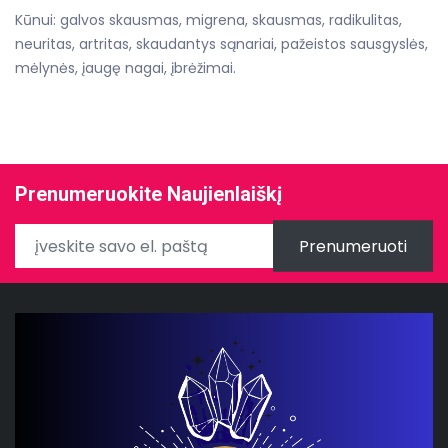
Kūnui: galvos skausmas, migrena, skausmas, radikulitas,
neuritas, artritas, skaudantys sąnariai, pažeistos sausgyslės,
mėlynės, įaugę nagai, įbrėžimai.
Prenumeruokite Naujienlaiškį
Prenumeruoti