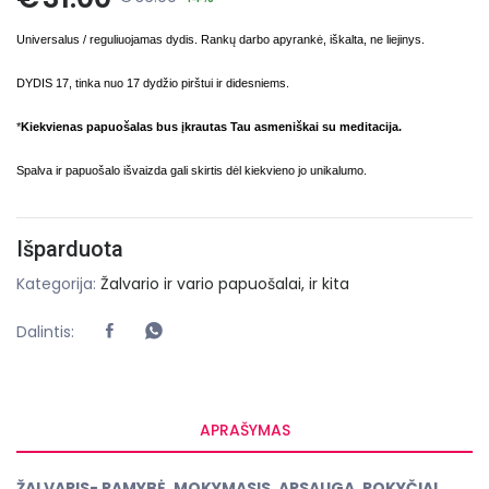
Universalus / reguliuojamas dydis. Rankų darbo apyrankė, iškalta, ne liejinys.
DYDIS 17, tinka nuo 17 dydžio pirštui ir didesniems.
*
Kiekvienas papuošalas bus įkrautas Tau asmeniškai su meditacija.
Spalva ir papuošalo išvaizda gali skirtis dėl kiekvieno jo unikalumo.
Išparduota
Kategorija:
Žalvario ir vario papuošalai, ir kita
Dalintis:
APRAŠYMAS
ŽALVARIS- RAMYBĖ, MOKYMASIS, APSAUGA, POKYČIAI,