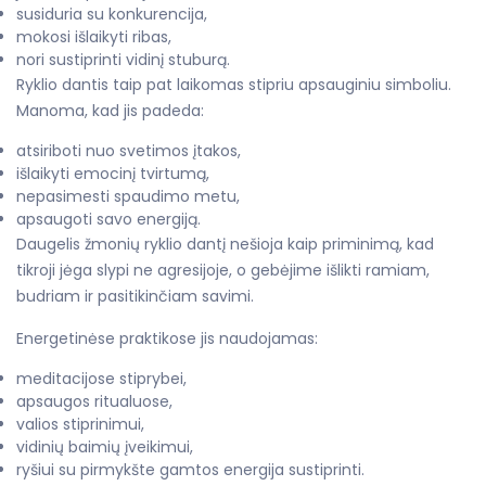
susiduria su konkurencija,
mokosi išlaikyti ribas,
nori sustiprinti vidinį stuburą.
Ryklio dantis taip pat laikomas stipriu apsauginiu simboliu.
Manoma, kad jis padeda:
atsiriboti nuo svetimos įtakos,
išlaikyti emocinį tvirtumą,
nepasimesti spaudimo metu,
apsaugoti savo energiją.
Daugelis žmonių ryklio dantį nešioja kaip priminimą, kad
tikroji jėga slypi ne agresijoje, o gebėjime išlikti ramiam,
budriam ir pasitikinčiam savimi.
Energetinėse praktikose jis naudojamas:
meditacijose stiprybei,
apsaugos ritualuose,
valios stiprinimui,
vidinių baimių įveikimui,
ryšiui su pirmykšte gamtos energija sustiprinti.