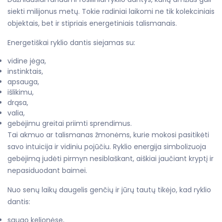
siekti milijonus metų. Tokie radiniai laikomi ne tik kolekciniais
objektais, bet ir stipriais energetiniais talismanais.
Energetiškai ryklio dantis siejamas su:
vidine jėga,
instinktais,
apsauga,
išlikimu,
drąsa,
valia,
gebėjimu greitai priimti sprendimus.
Tai akmuo ar talismanas žmonėms, kurie mokosi pasitikėti
savo intuicija ir vidiniu pojūčiu. Ryklio energija simbolizuoja
gebėjimą judėti pirmyn nesiblaškant, aiškiai jaučiant kryptį ir
nepasiduodant baimei.
Nuo senų laikų daugelis genčių ir jūrų tautų tikėjo, kad ryklio
dantis:
saugo kelionėse,