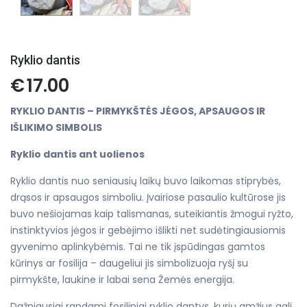
Ryklio dantis
€
17.00
RYKLIO DANTIS – PIRMYKŠTĖS JĖGOS, APSAUGOS IR
IŠLIKIMO SIMBOLIS
Ryklio dantis ant uolienos
Ryklio dantis nuo seniausių laikų buvo laikomas stiprybės,
drąsos ir apsaugos simboliu. Įvairiose pasaulio kultūrose jis
buvo nešiojamas kaip talismanas, suteikiantis žmogui ryžto,
instinktyvios jėgos ir gebėjimo išlikti net sudėtingiausiomis
gyvenimo aplinkybėmis. Tai ne tik įspūdingas gamtos
kūrinys ar fosilija – daugeliui jis simbolizuoja ryšį su
pirmykšte, laukine ir labai sena Žemės energija.
Dažniausiai randami fosiliniai ryklio dantys, kurių amžius gali