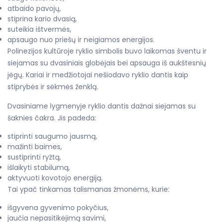
atbaido pavojų,
stiprina kario dvasią,
suteikia ištvermės,
apsaugo nuo priešų ir neigiamos energijos.
Polinezijos kultūroje ryklio simbolis buvo laikomas šventu ir
siejamas su dvasiniais globėjais bei apsauga iš aukštesnių
jėgų. Kariai ir medžiotojai nešiodavo ryklio dantis kaip
stiprybės ir sėkmės ženklą.
Dvasiniame lygmenyje ryklio dantis dažnai siejamas su
šaknies čakra. Jis padeda:
stiprinti saugumo jausmą,
mažinti baimes,
sustiprinti ryžtą,
išlaikyti stabilumą,
aktyvuoti kovotojo energiją.
Tai ypač tinkamas talismanas žmonėms, kurie:
išgyvena gyvenimo pokyčius,
jaučia nepasitikėjimą savimi,