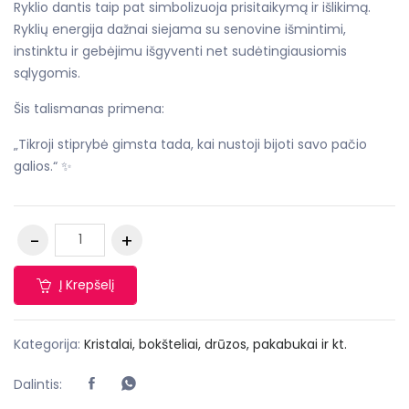
Ryklio dantis taip pat simbolizuoja prisitaikymą ir išlikimą.
Ryklių energija dažnai siejama su senovine išmintimi,
instinktu ir gebėjimu išgyventi net sudėtingiausiomis
sąlygomis.
Šis talismanas primena:
„Tikroji stiprybė gimsta tada, kai nustoji bijoti savo pačio
galios.“ ✨
Į Krepšelį
Kategorija:
Kristalai, bokšteliai, drūzos, pakabukai ir kt.
Dalintis: