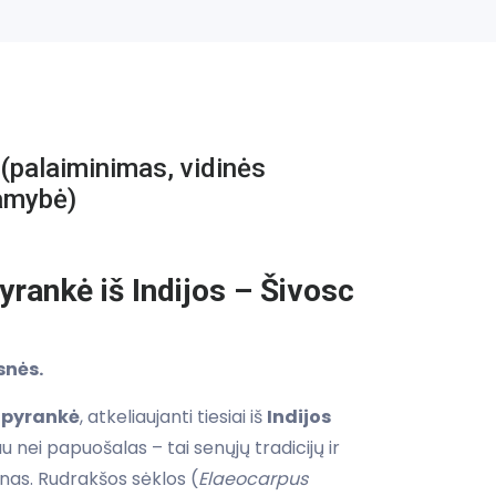
(palaiminimas, vidinės
ramybė)
rankė iš Indijos – Šivosc
snės.
apyrankė
, atkeliaujanti tiesiai iš
Indijos
au nei papuošalas – tai senųjų tradicijų ir
nas. Rudrakšos sėklos (
Elaeocarpus