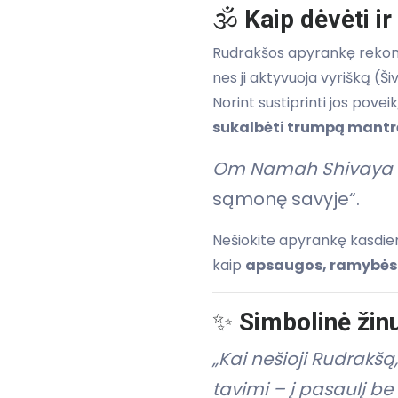
🕉️
Kaip dėvėti ir
Rudrakšos apyrankę reko
nes ji aktyvuoja vyrišką (Ši
Norint sustiprinti jos pove
sukalbėti trumpą mantr
Om Namah Shivaya
sąmonę savyje“.
Nešiokite apyrankę kasdien
kaip
apsaugos, ramybės i
✨
Simbolinė žinu
„Kai nešioji Rudrakšą,
tavimi – į pasaulį be