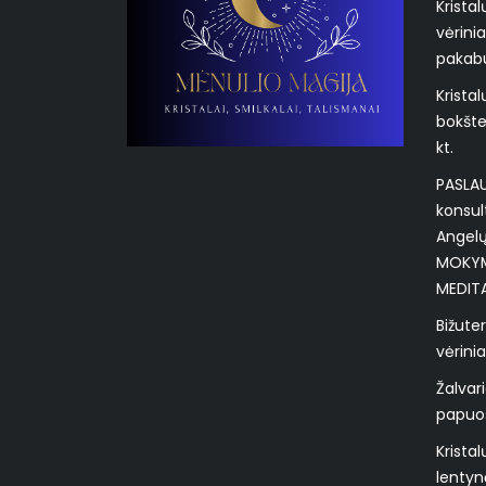
Krista
vėrinia
pakab
Kristal
bokštel
kt.
PASLA
konsul
Angelų
MOKYMA
MEDITA
Bižuter
vėrinia
Žalvari
papuoša
Krista
lentyn