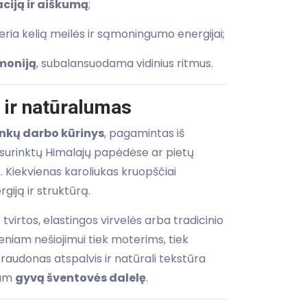
ciją ir aiškumą
;
veria kelią meilės ir sąmoningumo energijai;
rmoniją
, subalansuodama vidinius ritmus.
 ir natūralumas
nkų darbo kūrinys
, pagamintas iš
 surinktų Himalajų papėdėse ar pietų
. Kiekvienas karoliukas kruopščiai
giją ir struktūrą.
virtos, elastingos virvelės arba tradicinio
ieniam nešiojimui tiek moterims, tiek
 raudonas atspalvis ir natūrali tekstūra
tum
gyvą šventovės dalelę
.