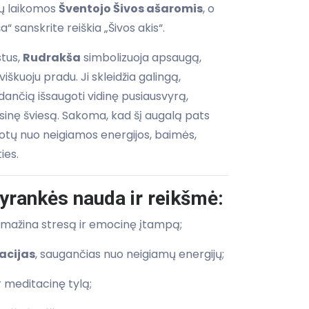
kų laikomos
Šventojo Šivos ašaromis
, o
 sanskrite reiškia „Šivos akis“.
stus,
Rudrakša
simbolizuoja apsaugą,
iškuoju pradu. Ji skleidžia galingą,
ančią išsaugoti vidinę pusiausvyrą,
asinę šviesą. Sakoma, kad šį augalą pats
gotų nuo neigiamos energijos, baimės,
ies.
yrankės nauda ir reikšmė:
, mažina stresą ir emocinę įtampą;
acijas
, saugančias nuo neigiamų energijų;
r meditacinę tylą;