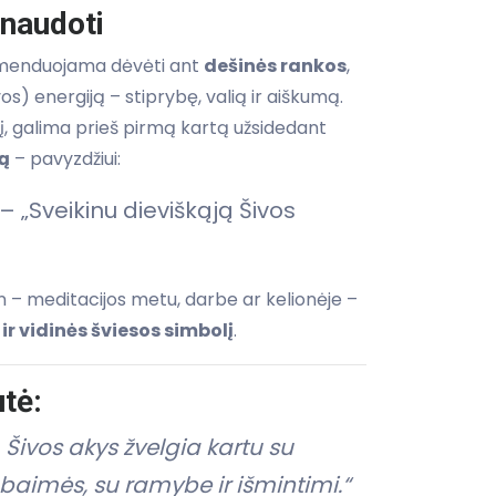
 naudoti
menduojama dėvėti ant
dešinės rankos
,
vos) energiją – stiprybę, valią ir aiškumą.
ikį, galima prieš pirmą kartą užsidedant
ą
– pavyzdžiui:
– „Sveikinu dieviškąją Šivos
 – meditacijos metu, darbe ar kelionėje –
r vidinės šviesos simbolį
.
tė:
 Šivos akys žvelgia kartu su
 baimės, su ramybe ir išmintimi.“