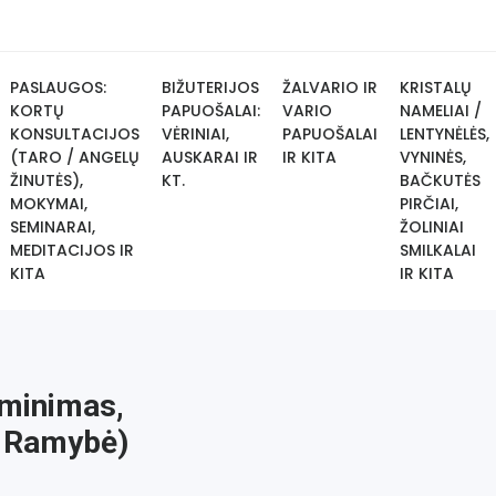
PASLAUGOS:
BIŽUTERIJOS
ŽALVARIO IR
KRISTALŲ
KORTŲ
PAPUOŠALAI:
VARIO
NAMELIAI /
KONSULTACIJOS
VĖRINIAI,
PAPUOŠALAI
LENTYNĖLĖS,
(TARO / ANGELŲ
AUSKARAI IR
IR KITA
VYNINĖS,
ŽINUTĖS),
KT.
BAČKUTĖS
MOKYMAI,
PIRČIAI,
SEMINARAI,
ŽOLINIAI
MEDITACIJOS IR
SMILKALAI
KITA
IR KITA
iminimas,
es Ramybė)