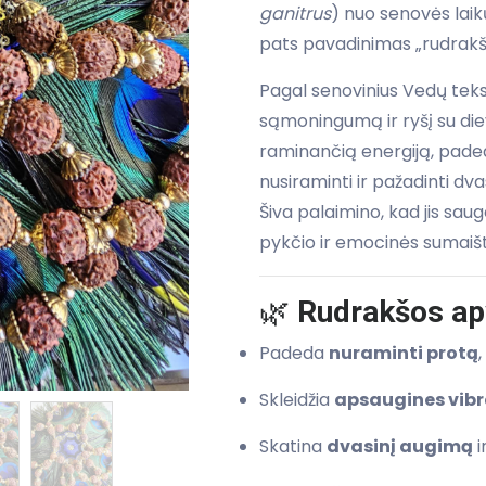
ganitrus
) nuo senovės lai
pats pavadinimas „rudrakša“
Pagal senovinius Vedų tek
sąmoningumą ir ryšį su diev
raminančią energiją, paded
nusiraminti ir pažadinti dv
Šiva palaimino, kad jis sau
pykčio ir emocinės sumaišt
🌿
Rudrakšos ap
Padeda
nuraminti protą
Skleidžia
apsaugines vibr
Skatina
dvasinį augimą
i