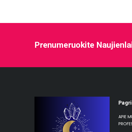
Prenumeruokite Naujienla
Pagri
APIE M
PROFE