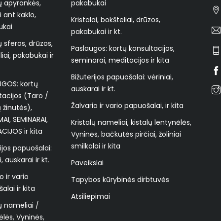
lų apyrankės,
pakabukai
i ant kaklo,
Kristalai, bokšteliai, drūzos,
ukai
pakabukai ir kt.
ų sferos, drūzos,
Paslaugos: kortų konsultacijos,
iai, pakabukai ir
seminarai, meditacijos ir kita
Bižuterijos papuošalai: vėriniai,
UGOS: kortų
auskarai ir kt.
tacijos (Taro /
Žalvario ir vario papuošalai, ir kita
 žinutės),
I, SEMINARAI,
Kristalų nameliai, kistalų lentynėlės,
CIJOS ir kita
Vyninės, bačkutės pirčiai, žoliniai
smilkalai ir kita
ijos papuošalai:
i, auskarai ir kt.
Paveikslai
o ir vario
Tapybos kūrybinės dirbtuvės
lai ir kita
Atsiliepimai
lų nameliai /
ėlės, Vyninės,