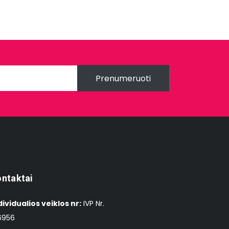
Prenumeruoti
ntaktai
dividualios veiklos nr:
IVP Nr.
6956