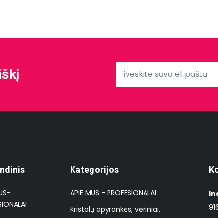
iškį
ndinis
Kategorijos
Ko
US-
APIE MUS - PROFESIONALAI
In
SIONALAI
91
Kristalų apyrankės, vėriniai,