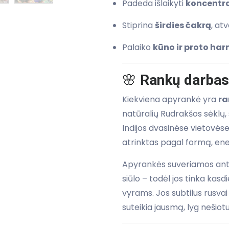
Padeda išlaikyti
koncentra
Stiprina
širdies čakrą
, at
Palaiko
kūno ir proto ha
🌸
Rankų darbas
Kiekviena apyrankė yra
ra
natūralių Rudrakšos sėklų,
Indijos dvasinėse vietovėse
atrinktas pagal formą, ener
Apyrankės suveriamos ant t
siūlo – todėl jos tinka kasd
vyrams. Jos subtilus rusvai
suteikia jausmą, lyg nešio