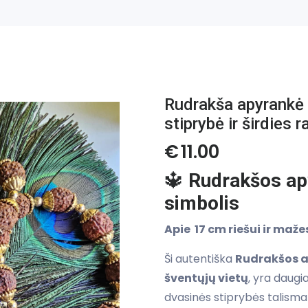
Rudrakša apyrankė 
stiprybė ir širdies 
€
11.00
🔱
Rudrakšos apy
simbolis
Apie 17 cm riešui ir maže
Ši autentiška
Rudrakšos 
šventųjų vietų
, yra daugi
dvasinės stiprybės talisma