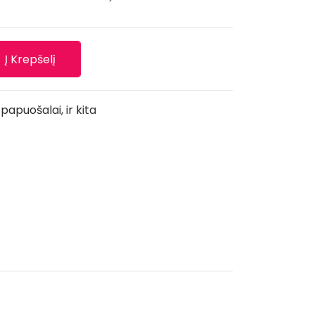
Į Krepšelį
 papuošalai, ir kita