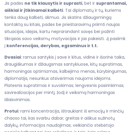
Jis padės
ne tik klausytis ir suprasti
, bet ir
suprantamai,
aiškiai ir įtikinamai kalbėti
. Tai diplomatų ir tų, kuriems
tenka daug kalbėti, akmuo. Jis skatins džiaugsmingą
kontaktą su kitais, padės be prieštaravimų priimti naujas
situacijas, idėjas, kartu neprarandant savęs bei pažinti
tikrąsias savo veiksmų motyvacijas ir jas pakeisti. Jį pasiimk
į
konferencijas, derybas, egzaminus ir t.t.
Dvasiai
:
ramus santykis į save ir kitus, vidinė ir išorinė taika,
draugiškumas ir džiaugsmas santykiuose, kitų supratimas,
harmoningas optimizmas, kalbėjimo menas, kūrybingumas,
diplomatija, nesunkus atsivėrimas naujoms idėjoms.
Platesnis supratimas ir suvokimas; lengvesnis pasirinkimas;
savirealizacijos per mintį, žodį ir veiksmą harmoningas
išlaisvinimas.
Protui
:
rami koncentracija, ištraukiant iš emocijų ir minčių
chaoso tai, kas svarbu dabar; greitas ir aiškus sužinotų
dalykų, informacijos naudojimas; veikiančio stebėtojo