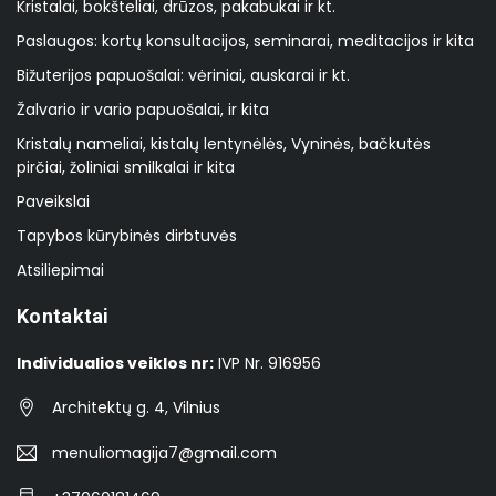
Kristalai, bokšteliai, drūzos, pakabukai ir kt.
Paslaugos: kortų konsultacijos, seminarai, meditacijos ir kita
Bižuterijos papuošalai: vėriniai, auskarai ir kt.
Žalvario ir vario papuošalai, ir kita
Kristalų nameliai, kistalų lentynėlės, Vyninės, bačkutės
pirčiai, žoliniai smilkalai ir kita
Paveikslai
Tapybos kūrybinės dirbtuvės
Atsiliepimai
Kontaktai
Individualios veiklos nr:
IVP Nr. 916956
Architektų g. 4, Vilnius
menuliomagija7@gmail.com