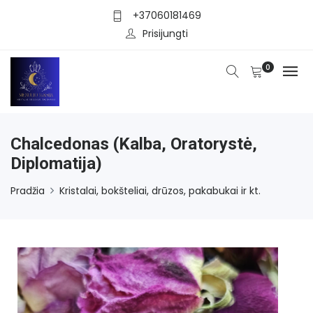
+37060181469
Prisijungti
0
Chalcedonas (kalba, Oratorystė,
Diplomatija)
Pradžia
Kristalai, bokšteliai, drūzos, pakabukai ir kt.