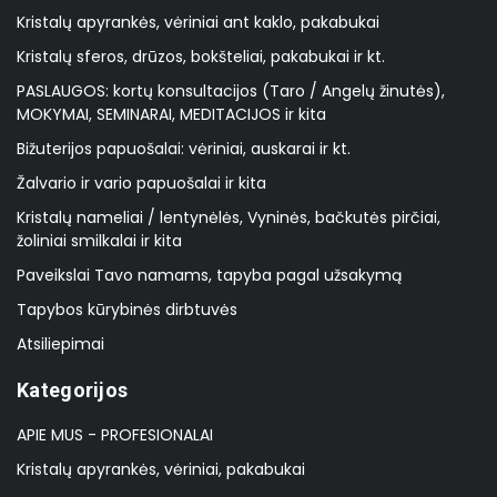
Kristalų apyrankės, vėriniai ant kaklo, pakabukai
Kristalų sferos, drūzos, bokšteliai, pakabukai ir kt.
PASLAUGOS: kortų konsultacijos (Taro / Angelų žinutės),
MOKYMAI, SEMINARAI, MEDITACIJOS ir kita
Bižuterijos papuošalai: vėriniai, auskarai ir kt.
Žalvario ir vario papuošalai ir kita
Kristalų nameliai / lentynėlės, Vyninės, bačkutės pirčiai,
žoliniai smilkalai ir kita
Paveikslai Tavo namams, tapyba pagal užsakymą
Tapybos kūrybinės dirbtuvės
Atsiliepimai
Kategorijos
APIE MUS - PROFESIONALAI
Kristalų apyrankės, vėriniai, pakabukai