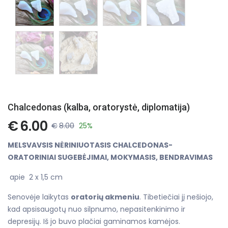
Chalcedonas (kalba, oratorystė, diplomatija)
€
6.00
€
8.00
25%
MELSVAVSIS NĖRINIUOTASIS CHALCEDONAS-
ORATORINIAI SUGEBĖJIMAI, MOKYMASIS, BENDRAVIMAS
apie 2 x 1,5 cm
Senovėje laikytas
oratorių akmeniu
. Tibetiečiai jį nešiojo,
kad apsisaugotų nuo silpnumo, nepasitenkinimo ir
depresijų. Iš jo buvo plačiai gaminamos kamėjos.