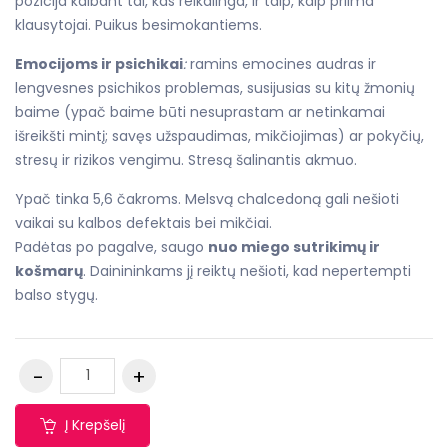
pozicija kalbant tai, kas reikalinga, ir taip, kaip priima
klausytojai. Puikus besimokantiems.
Emocijoms ir psichikai
:
ramins emocines audras ir
lengvesnes psichikos problemas, susijusias su kitų žmonių
baime (ypač baime būti nesuprastam ar netinkamai
išreikšti mintį; savęs užspaudimas, mikčiojimas) ar pokyčių,
stresų ir rizikos vengimu. Stresą šalinantis akmuo.
Ypač tinka 5,6 čakroms. Melsvą chalcedoną gali nešioti
vaikai su kalbos defektais bei mikčiai.
Padėtas po pagalve, saugo
nuo miego sutrikimų ir
košmarų
. Dainininkams jį reiktų nešioti, kad nepertempti
balso stygų.
Į Krepšelį